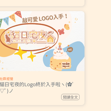
社群經營
貓日宅夜的Logo終於入手啦ヽ(✿ﾟ
▽ﾟ)ノ
閱讀全文