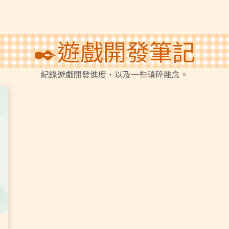
✒️遊戲開發筆記
紀錄遊戲開發進度，以及一些瑣碎雜念。