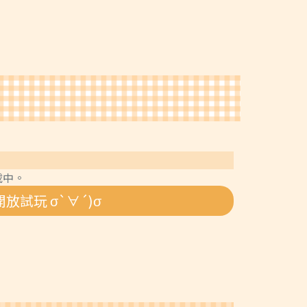
載中。
放試玩 σ`∀´)σ