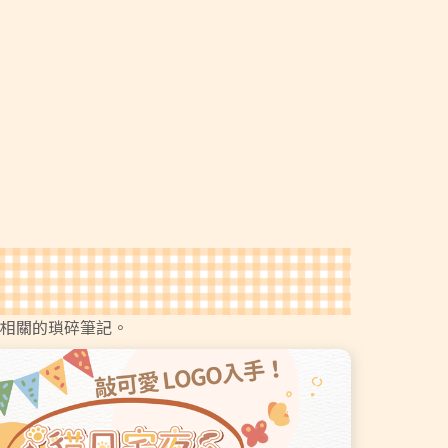
營
相關的瑣碎筆記。