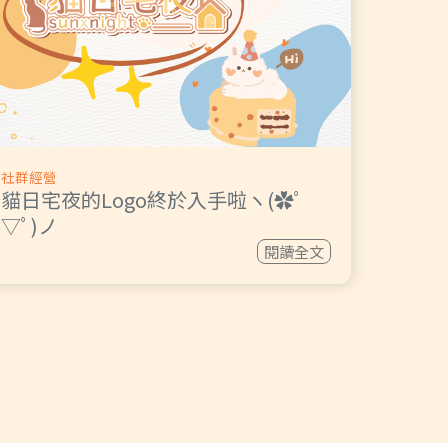
社群經營
貓日宅夜的Logo終於入手啦ヽ(✿ﾟ
▽ﾟ)ノ
閱讀全文